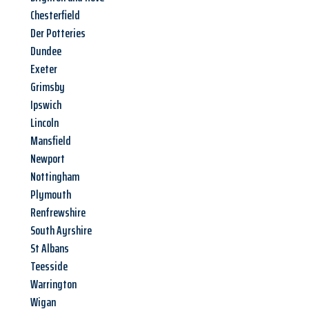
Chesterfield
Der Potteries
Dundee
Exeter
Grimsby
Ipswich
Lincoln
Mansfield
Newport
Nottingham
Plymouth
Renfrewshire
South Ayrshire
St Albans
Teesside
Warrington
Wigan