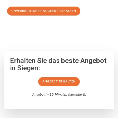
UNVERBINDLICHES ANGEBOT ERHALTEN
100% unverbindlich
– Garantiert eine Antwort
innerhalb von 15
Minuten
.
Erhalten Sie das
beste Angebot
in Siegen:
ANGEBOT ERHALTEN
Angebot
in 15 Minuten
(garantiert).