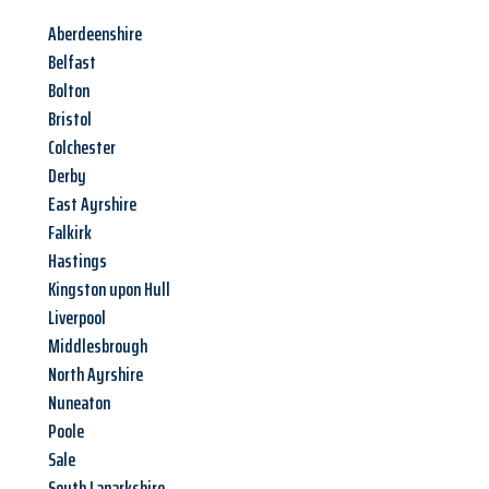
Aberdeenshire
Belfast
Bolton
Bristol
Colchester
Derby
East Ayrshire
Falkirk
Hastings
Kingston upon Hull
Liverpool
Middlesbrough
North Ayrshire
Nuneaton
Poole
Sale
South Lanarkshire