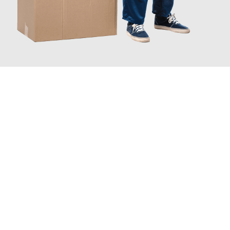
JETZT ANFRAGEN
Erleben Sie mit Umzugsmeister Ebersbacher Siegen, wie
einfach
und stressfrei Ihr Umzug Siegen Aldershot
sein kann. Unser
Expertenteam steht bereit, um Ihnen einen reibungslosen
Übergang in Ihr neues Zuhause zu garantieren.
Jetzt
unverbindliches Angebot
erhalten &