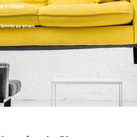
se in Siegen
.
 Schritt zu einem
uten
.