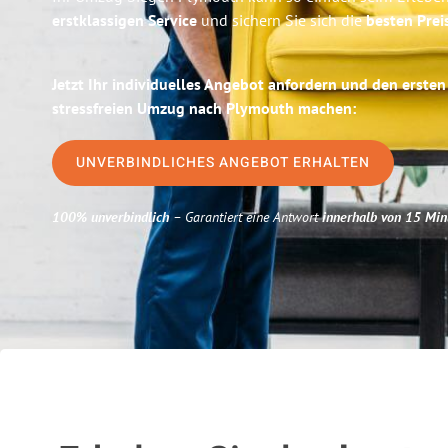
erstklassigen Service
und sichern Sie sich die
besten Prei
Jetzt Ihr individuelles Angebot anfordern und den ersten
stressfreien Umzug nach Plymouth machen:
UNVERBINDLICHES ANGEBOT ERHALTEN
100% unverbindlich
– Garantiert eine Antwort
innerhalb von 15 Min