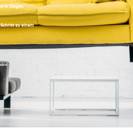
se in Siegen
.
 Schritt zu einem
uten
.