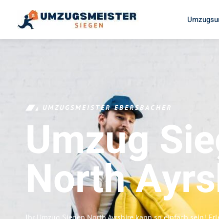
Umzugsun
UMZUGSMEISTER EBERSBACHER
Umzug Sie
North Ayrs
Ihr Umzug Siegen North Ayrshire kann so einfach sein! Er