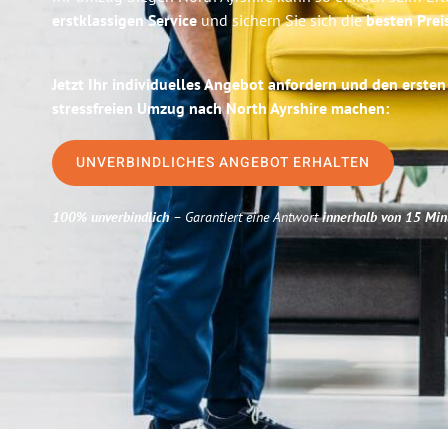
erstklassigen Service
und sichern Sie sich die
besten Prei
Jetzt Ihr individuelles Angebot anfordern und den ersten
stressfreien Umzug nach North Ayrshire machen:
UNVERBINDLICHES ANGEBOT ERHALTEN
100% unverbindlich
– Garantiert eine Antwort
innerhalb von 15 Min