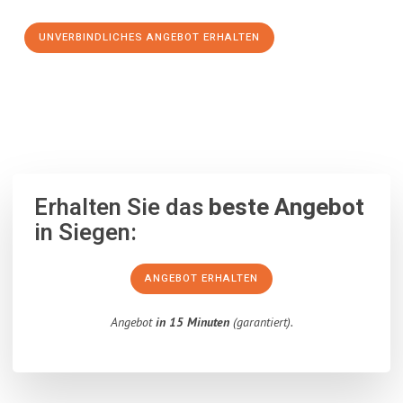
UNVERBINDLICHES ANGEBOT ERHALTEN
100% unverbindlich
– Garantiert eine Antwort
innerhalb von 15
Minuten
.
Erhalten Sie das
beste Angebot
in Siegen:
ANGEBOT ERHALTEN
Angebot
in 15 Minuten
(garantiert).