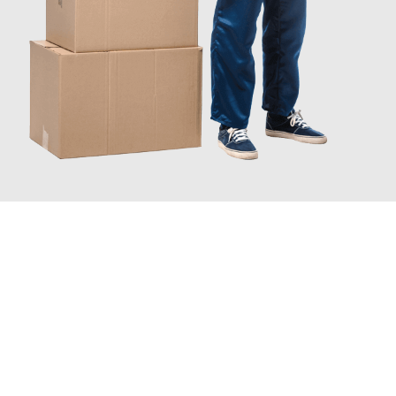
JETZT ANFRAGEN
Erleben Sie mit Umzugsmeister Ebersbacher Siegen, wie
einfach
und stressfrei Ihr Umzug Siegen North Lanarkshire
sein kann.