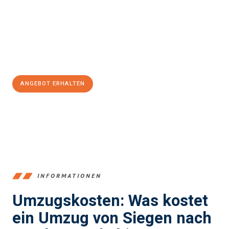
Unser Expertenteam steht bereit, um Ihnen einen reibungslosen
Übergang in Ihr neues Zuhause zu garantieren.
Jetzt
unverbindliches Angebot
erhalten &
100€ sparen:
ANGEBOT ERHALTEN
+4915792653394
INFORMATIONEN
Umzugskosten: Was kostet
ein Umzug von Siegen nach