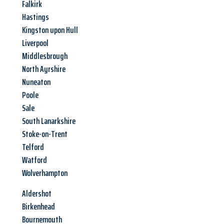
Falkirk
Hastings
Kingston upon Hull
Liverpool
Middlesbrough
North Ayrshire
Nuneaton
Poole
Sale
South Lanarkshire
Stoke-on-Trent
Telford
Watford
Wolverhampton
Aldershot
Birkenhead
Bournemouth