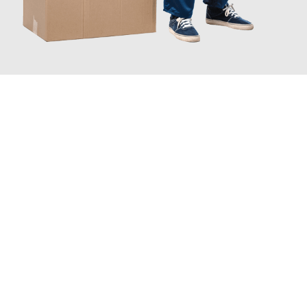
JETZT ANFRAGEN
Erleben Sie mit Umzugsmeister Ebersbacher Siegen, wie
einfach
und stressfrei Ihr Umzug Siegen Ipswich
sein kann. Unser
Expertenteam steht bereit, um Ihnen einen reibungslosen
Übergang in Ihr neues Zuhause zu garantieren.
Jetzt
unverbindliches Angebot
erhalten &
100€ sparen: