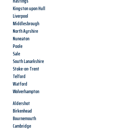
Hastings
Kingston upon Hull
Liverpool
Middlesbrough
North Ayrshire
Nuneaton
Poole
Sale
South Lanarkshire
Stoke-on-Trent
Telford
Watford
Wolverhampton
Aldershot
Birkenhead
Bournemouth
Cambridge