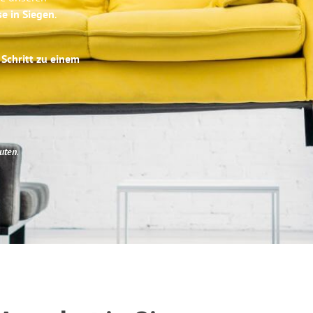
se in Siegen
.
 Schritt zu einem
uten
.