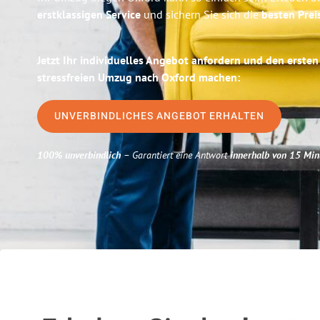
erstklassigen Service
und sichern Sie sich die
besten Prei
Jetzt Ihr individuelles Angebot anfordern und den ersten
stressfreien Umzug nach Oxford machen:
UNVERBINDLICHES ANGEBOT ERHALTEN
100% unverbindlich
– Garantiert eine Antwort
innerhalb von 15 Min