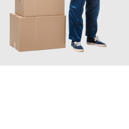
JETZT ANFRAGEN
Erleben Sie mit Umzugsmeister Ebersbacher Siegen, wie
einfach
und stressfrei Ihr Umzug Siegen Perth & Kinross
sein kann.