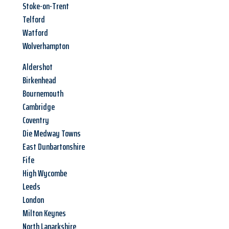
Stoke-on-Trent
Telford
Watford
Wolverhampton
Aldershot
Birkenhead
Bournemouth
Cambridge
Coventry
Die Medway Towns
East Dunbartonshire
Fife
High Wycombe
Leeds
London
Milton Keynes
North Lanarkshire