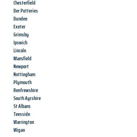
Chesterfield
Der Potteries
Dundee
Exeter
Grimsby
Ipswich
Lincoln
Mansfield
Newport
Nottingham
Plymouth
Renfrewshire
South Ayrshire
St Albans
Teesside
Warrington
Wigan