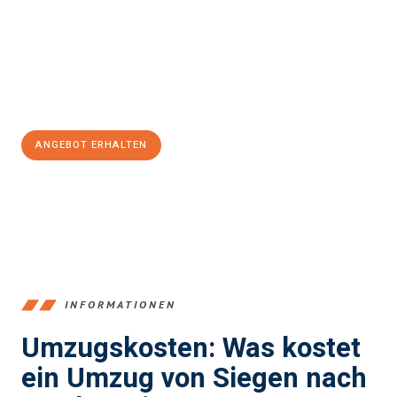
Unser Expertenteam steht bereit, um Ihnen einen reibungslosen
Übergang in Ihr neues Zuhause zu garantieren.
Jetzt
unverbindliches Angebot
erhalten &
100€ sparen:
ANGEBOT ERHALTEN
+4915792653394
INFORMATIONEN
Umzugskosten: Was kostet
ein Umzug von Siegen nach