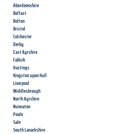
Aberdeenshire
Belfast
Bolton
Bristol
Colchester
Derby
East Ayrshire
Falkirk
Hastings
Kingston upon Hull
Liverpool
Middlesbrough
North Ayrshire
Nuneaton
Poole
Sale
South Lanarkshire