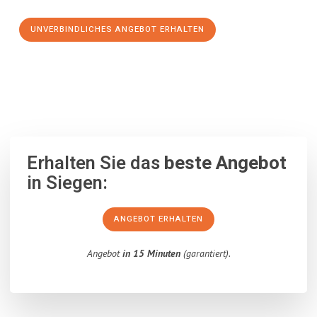
UNVERBINDLICHES ANGEBOT ERHALTEN
100% unverbindlich
– Garantiert eine Antwort
innerhalb von 15
Minuten
.
Erhalten Sie das
beste Angebot
in Siegen:
ANGEBOT ERHALTEN
Angebot
in 15 Minuten
(garantiert).