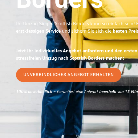
Borders
Ihr Umzug Siegen Scottish Borders kann so einfach sein! 
erstklassigen Service
und sichern Sie sich die
besten Prei
Jetzt Ihr individuelles Angebot anfordern und den ersten
stressfreien Umzug nach Scottish Borders machen:
UNVERBINDLICHES ANGEBOT ERHALTEN
100% unverbindlich
– Garantiert eine Antwort
innerhalb von 15 Min