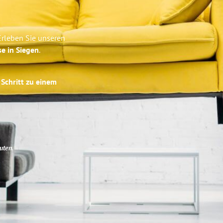
Erleben Sie unseren
se in Siegen
.
 Schritt zu einem
uten
.