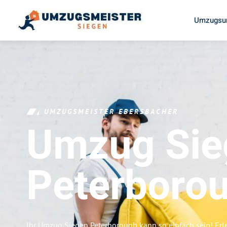
Umzugsun
UMZUGSMEISTER EBERSBACHER
Umzug Sie
Peterboro
Ihr Umzug Siegen Peterborough kann so einfach sein! Erl