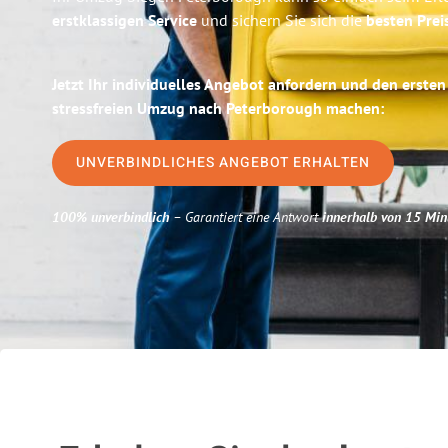
erstklassigen Service
und sichern Sie sich die
besten Prei
Jetzt Ihr individuelles Angebot anfordern und den ersten
stressfreien Umzug nach Peterborough machen:
UNVERBINDLICHES ANGEBOT ERHALTEN
100% unverbindlich
– Garantiert eine Antwort
innerhalb von 15 Min