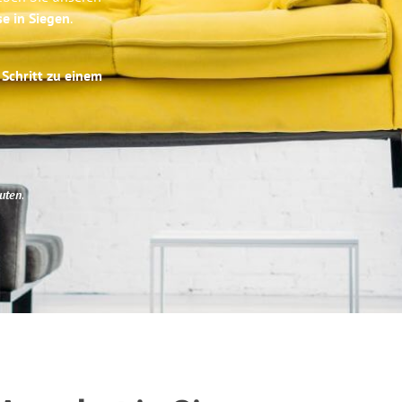
se in Siegen
.
 Schritt zu einem
uten
.